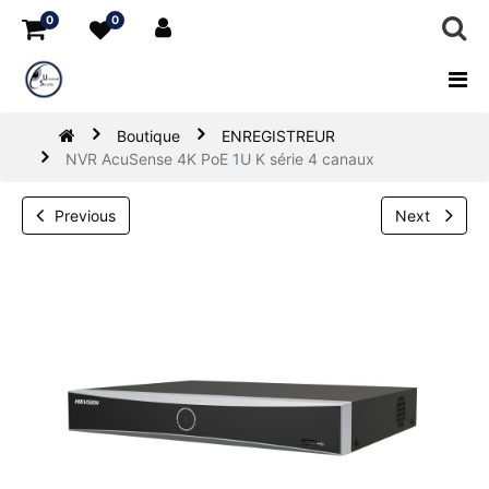
0
0
Boutique
ENREGISTREUR
NVR AcuSense 4K PoE 1U K série 4 canaux
Previous
Next